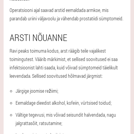
Operatsiooni ajal saavad arstid eemaldada armkoe, mis
parandab uriini väljavoolu ja vähendab prostatiidi sümptomeid.
ARSTI NÕUANNE
Ravi peaks toimuma kodus, arst räägib teile vajalikest
toimingutest. Väärib märkimist, et sellised soovitused ei saa
infektsioonist lahti saada, kuid võivad sümptomeid täielikult
leevendada. Sellised soovitused hõlmavad järgmist:
Järgige joomise režiimi;
Eemaldage dieedist alkohol, kofeiin, vürtsised toidud;
Vältige tegevusi, mis võivad seisundit halvendada, nagu
jalgrattasõit, ratsutamine;