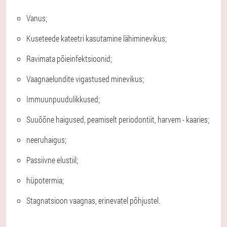
Vanus;
Kuseteede kateetri kasutamine lähiminevikus;
Ravimata põieinfektsioonid;
Vaagnaelundite vigastused minevikus;
Immuunpuudulikkused;
Suuõõne haigused, peamiselt periodontiit, harvem - kaaries;
neeruhaigus;
Passiivne elustiil;
hüpotermia;
Stagnatsioon vaagnas, erinevatel põhjustel.