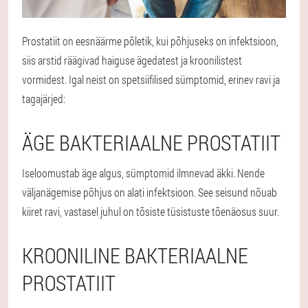
Prostatiit on eesnäärme põletik, kui põhjuseks on infektsioon,
siis arstid räägivad haiguse ägedatest ja kroonilistest
vormidest. Igal neist on spetsiifilised sümptomid, erinev ravi ja
tagajärjed:
ÄGE BAKTERIAALNE PROSTATIIT
Iseloomustab äge algus, sümptomid ilmnevad äkki. Nende
väljanägemise põhjus on alati infektsioon. See seisund nõuab
kiiret ravi, vastasel juhul on tõsiste tüsistuste tõenäosus suur.
KROONILINE BAKTERIAALNE
PROSTATIIT