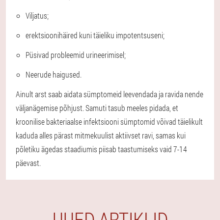
Viljatus;
erektsioonihäired kuni täieliku impotentsuseni;
Püsivad probleemid urineerimisel;
Neerude haigused.
Ainult arst saab aidata sümptomeid leevendada ja ravida nende
väljanägemise põhjust. Samuti tasub meeles pidada, et
kroonilise bakteriaalse infektsiooni sümptomid võivad täielikult
kaduda alles pärast mitmekuulist aktiivset ravi, samas kui
põletiku ägedas staadiumis piisab taastumiseks vaid 7-14
päevast.
UUED ARTIKLID