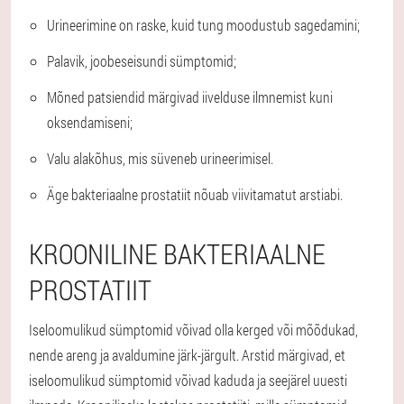
Urineerimine on raske, kuid tung moodustub sagedamini;
Palavik, joobeseisundi sümptomid;
Mõned patsiendid märgivad iivelduse ilmnemist kuni
oksendamiseni;
Valu alakõhus, mis süveneb urineerimisel.
Äge bakteriaalne prostatiit nõuab viivitamatut arstiabi.
KROONILINE BAKTERIAALNE
PROSTATIIT
Iseloomulikud sümptomid võivad olla kerged või mõõdukad,
nende areng ja avaldumine järk-järgult. Arstid märgivad, et
iseloomulikud sümptomid võivad kaduda ja seejärel uuesti