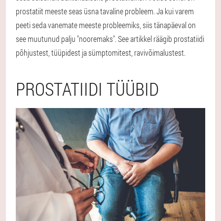
prostatiit meeste seas üsna tavaline probleem. Ja kui varem
peeti seda vanemate meeste probleemiks, siis tänapäeval on
see muutunud palju "nooremaks". See artikkel räägib prostatiidi
põhjustest, tüüpidest ja sümptomitest, ravivõimalustest.
PROSTATIIDI TÜÜBID