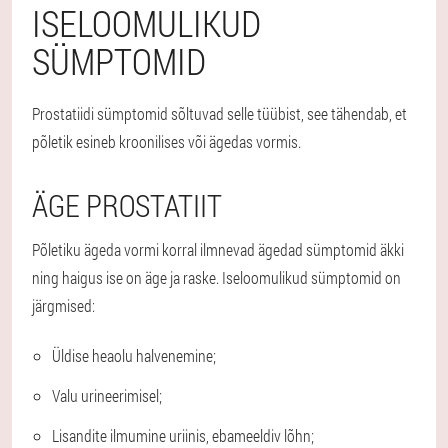
ISELOOMULIKUD
SÜMPTOMID
Prostatiidi sümptomid sõltuvad selle tüübist, see tähendab, et
põletik esineb kroonilises või ägedas vormis.
ÄGE PROSTATIIT
Põletiku ägeda vormi korral ilmnevad ägedad sümptomid äkki
ning haigus ise on äge ja raske. Iseloomulikud sümptomid on
järgmised:
Üldise heaolu halvenemine;
Valu urineerimisel;
Lisandite ilmumine uriinis, ebameeldiv lõhn;