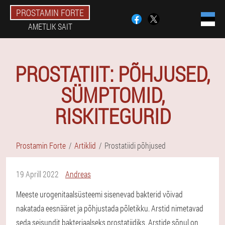
PROSTAMIN FORTE
AMETLIK SAIT
PROSTATIIT: PÕHJUSED,
SÜMPTOMID,
RISKITEGURID
Prostamin Forte
Artiklid
Prostatiidi põhjused
19 Aprill 2022
Andreas
Meeste urogenitaalsüsteemi sisenevad bakterid võivad
nakatada eesnääret ja põhjustada põletikku. Arstid nimetavad
seda seisundit bakteriaalseks prostatiidiks. Arstide sõnul on