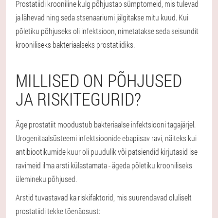
Prostatiidi krooniline kulg põhjustab sümptomeid, mis tulevad
ja lähevad ning seda stsenaariumi jälgitakse mitu kuud. Kui
põletiku põhjuseks oli infektsioon, nimetatakse seda seisundit
krooniliseks bakteriaalseks prostatiidiks.
MILLISED ON PÕHJUSED
JA RISKITEGURID?
Äge prostatiit moodustub bakteriaalse infektsiooni tagajärjel.
Urogenitaalsüsteemi infektsioonide ebapiisav ravi, näiteks kui
antibiootikumide kuur oli puudulik või patsiendid kirjutasid ise
ravimeid ilma arsti külastamata - ägeda põletiku krooniliseks
ülemineku põhjused.
Arstid tuvastavad ka riskifaktorid, mis suurendavad oluliselt
prostatiidi tekke tõenäosust: