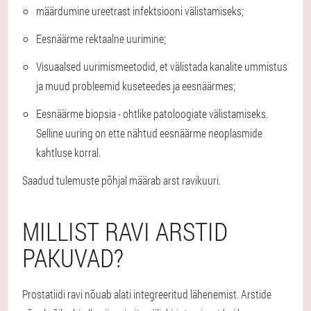
määrdumine ureetrast infektsiooni välistamiseks;
Eesnäärme rektaalne uurimine;
Visuaalsed uurimismeetodid, et välistada kanalite ummistus
ja muud probleemid kuseteedes ja eesnäärmes;
Eesnäärme biopsia - ohtlike patoloogiate välistamiseks.
Selline uuring on ette nähtud eesnäärme neoplasmide
kahtluse korral.
Saadud tulemuste põhjal määrab arst ravikuuri.
MILLIST RAVI ARSTID
PAKUVAD?
Prostatiidi ravi nõuab alati integreeritud lähenemist. Arstide