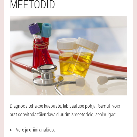
MEETODID
Diagnoos tehakse kaebuste, läbivaatuse põhjal. Samuti võib
arst soovitada täiendavaid uurimismeetodeid, sealhulgas:
Vere ja uriini analüüs;