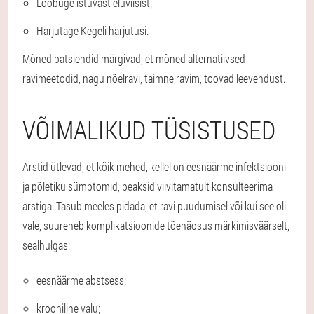
Loobuge istuvast eluviisist;
Harjutage Kegeli harjutusi.
Mõned patsiendid märgivad, et mõned alternatiivsed
ravimeetodid, nagu nõelravi, taimne ravim, toovad leevendust.
VÕIMALIKUD TÜSISTUSED
Arstid ütlevad, et kõik mehed, kellel on eesnäärme infektsiooni
ja põletiku sümptomid, peaksid viivitamatult konsulteerima
arstiga. Tasub meeles pidada, et ravi puudumisel või kui see oli
vale, suureneb komplikatsioonide tõenäosus märkimisväärselt,
sealhulgas:
eesnäärme abstsess;
krooniline valu;