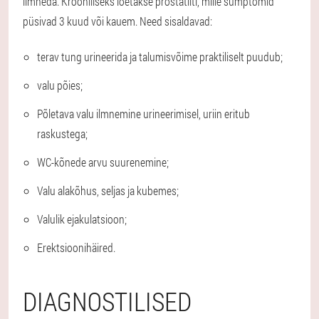
ilmneda. Krooniliseks loetakse prostatiiti, mille sümptomid
püsivad 3 kuud või kauem. Need sisaldavad:
terav tung urineerida ja talumisvõime praktiliselt puudub;
valu põies;
Põletava valu ilmnemine urineerimisel, uriin eritub
raskustega;
WC-kõnede arvu suurenemine;
Valu alakõhus, seljas ja kubemes;
Valulik ejakulatsioon;
Erektsioonihäired.
DIAGNOSTILISED