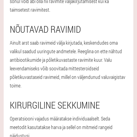
sõnul võib abi olla nii ravimite väljakirjutamisest kui ka
taimsetest ravimitest.
NÕUTAVAD RAVIMID
Ainult arst saab ravimeid välja kirjutada, keskendudes oma
valikul saadud uuringute andmetele. Reeglina on ette nähtud
antibiootikumide ja põletikuvastaste ravimite kuur. Valu
leevendamiseks võib soovitada mittesteroidseid
põletikuvastaseid ravimeid, millel on väljendunud valuvaigistav
toime.
KIRURGILINE SEKKUMINE
Operatsiooni vajadus määratakse individuaalselt. Seda
meetodit kasutatakse harva ja sellel on mitmeid rangeid
näidustusi.