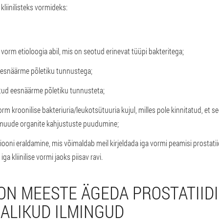
liinilisteks vormideks:
e vorm etioloogia abil, mis on seotud erinevat tüüpi bakteritega;
eesnäärme põletiku tunnustega;
tud eesnäärme põletiku tunnusteta;
m kroonilise bakteriuria/leukotsütuuria kujul, milles pole kinnitatud, et 
muude organite kahjustuste puudumine;
iooni eraldamine, mis võimaldab meil kirjeldada iga vormi peamisi prostatiid
ga kliinilise vormi jaoks piisav ravi.
 ON MEESTE ÄGEDA PROSTATIIDI
MALIKUD ILMINGUD