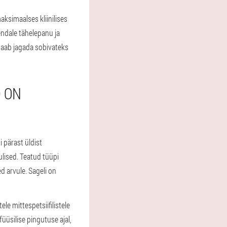
ksimaalses kliinilises
endale tähelepanu ja
saab jagada sobivateks
 ON
 pärast üldist
ulised. Teatud tüüpi
d arvule. Sageli on
le mittespetsiifilistele
üüsilise pingutuse ajal,