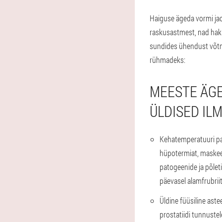
Haiguse ägeda vormi jao
raskusastmest, nad hakk
sundides ühendust võtma
rühmadeks:
MEESTE ÄGE
ÜLDISED IL
Kehatemperatuuri p
hüpotermiat, maskeeri
patogeenide ja põlet
päevasel alamfrubriit
Üldine füüsiline aste
prostatiidi tunnuste