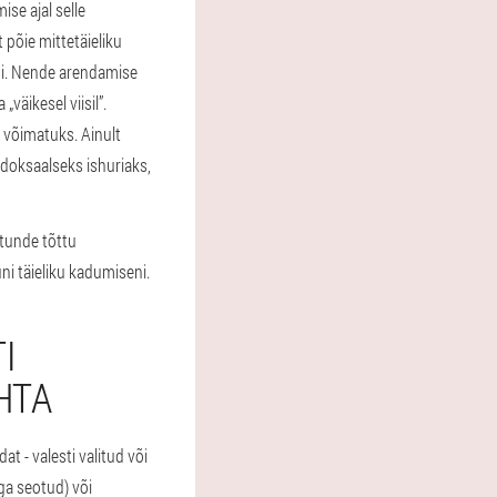
se ajal selle
 põie mittetäieliku
mi. Nende arendamise
väikesel viisil”.
 võimatuks. Ainult
radoksaalseks ishuriaks,
stunde tõttu
ni täieliku kadumiseni.
I
HTA
t - valesti valitud või
iga seotud) või