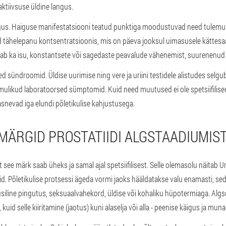
aktiivsuse üldine langus.
gus.
Haiguse manifestatsiooni teatud punktiga moodustuvad need tulemus
 tähelepanu kontsentratsioonis, mis on päeva jooksul uimasusele kättesa
 ka isu, konstantsete või sagedaste peavalude vähenemist, suurenenud är
sed sündroomid.
Üldise uurimise ning vere ja uriini testidele alistudes selgu
mulikud laboratoorsed sümptomid. Kuid need muutused ei ole spetsiifilised
asnevad iga elundi põletikulise kahjustusega.
MÄRGID PROSTATIIDI ALGSTAADIUMIS
 see märk saab üheks ja samal ajal spetsiifilisest. Selle olemasolu näitab 
reid. Põletikulise protsessi ägeda vormi jaoks hääldatakse valu enamasti, s
siline pingutus, seksuaalvahekord, üldise või kohaliku hüpotermiaga. Algse
 kuid selle kiiritamine (jaotus) kuni alaselja või alla - peenise käigus ja muna