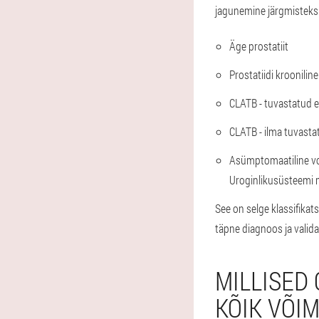
jagunemine järgmisteks k
Äge prostatiit
Prostatiidi kroonilin
CLATB - tuvastatud 
CLATB - ilma tuvasta
Asümptomaatiline vor
Uroginlikusüsteemi 
See on selge klassifikats
täpne diagnoos ja valida i
MILLISED
KÕIK VÕI