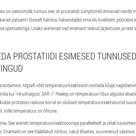
ks on iseloomulik tunnus see, et prostatiidi sümptomid ilmnevad nende ma
avad patsienti tõsiselt häirima, halvendades oma elu kvaliteeti, pöörates 
 spetsialistiga. Lisaks arenevad nad enamasti teatud järjestuses ja neid 
DA PROSTATIIDI ESIMESED TUNNUSED
MINGUD
arandamine.
Algselt võib temperatuurireaktsioon esineda kõige sagedamini
da kui “viirushaigusi, SAR -i”. Pealegi on temperatuuri tõus alguses ebaol
ikulise protsessi raskuse korral on olulised temperatuurireaktsioonid suure
il, mille temperatuur on õhtune.
enia.
See areneb temperatuurireaktsiooniga paralleelselt ja viitab ka esimeste
le. Enamasti on see hääldatud nõrkus, valud lihastes, suurenenud väsimus f