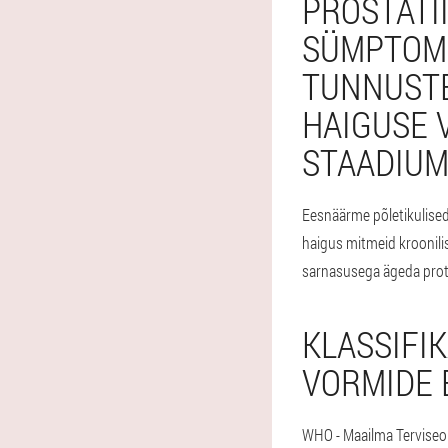
PROSTATII
SÜMPTOMI
TUNNUSTE
HAIGUSE 
STAADIU
Eesnäärme põletikulised
haigus mitmeid kroonili
sarnasusega ägeda prots
KLASSIFI
VORMIDE 
WHO - Maailma Terviseor