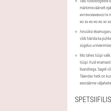
Valu füsioloogiliste 
märkimisväärselt eja
интенсививности по
ио зо ио ио ио зо з
Ainuüksi ebamugavu
võib häirida ka puhk
sügelus urineerimise 
Mis tahes tüüpi valik.
tüüpi. Kuid enamasti 
lisanditega. Sageli 
Täiendav hetk on kus
eesnäärme väljaheite
SPETSIIFIL