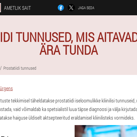
AMETLIK SAIT
JAGA SEDA
IDI TUNNUSED, MIS AITAVA
ÄRA TUNDA
Prostatiidi tunnused
Jürgens
e tekkimisel täheldatakse prostatiidi iseloomulikke kliinilisi tunnuseid, mi
stada, vaid võimaldab ka spetsialistil luua täpse diagnoosi ja välja kirjutada 
tatakse haiguse üldiselt aktsepteeritud eraldamisel kliinilisteks vormideks.