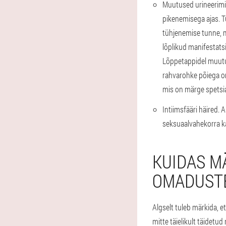
Muutused urineerimi
pikenemisega ajas. Tu
tühjenemise tunne, 
lõplikud manifestatsi
Lõppetappidel muutub
rahvarohke põiega on 
mis on märge spetsia
Intiimsfääri häired.
Al
seksuaalvahekorra kai
KUIDAS M
OMADUSTE
Algselt tuleb märkida, e
mitte täielikult täidetu