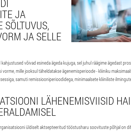
DI
TE JA
 SÕLTUVUS,
VORM JA SELLE
M
 kahjustused võivad esineda ägeda kujuga, sel juhul räägime ägedast prosta
si vorme, mille jooksul täheldatakse ägenemisperioode - kliiniku maksimaa
essiga, samuti remissiooniperioodidega, minimaalsete kliiniliste ilmingut
KATSIOONI LÄHENEMISVIISID HA
ERALDAMISEL
ganisatsiooni üldiselt aktsepteeritud tööstusharu soovituste põhjal on di