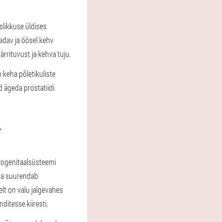
likkuse üldises
adav ja öösel kehv
rituvust ja kehva tuju.
b keha põletikuliste
 ägeda prostatiidi
T
Urogenitaalsüsteemi
eda suurendab
lt on valu jalgevahes
nditesse kiiresti.