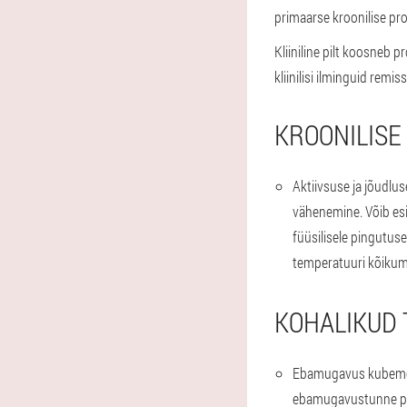
primaarse kroonilise pro
Kliiniline pilt koosneb 
kliinilisi ilminguid remiss
KROONILISE
Aktiivsuse ja jõudlus
vähenemine. Võib esi
füüsilisele pingutus
temperatuuri kõikumi
KOHALIKUD 
Ebamugavus kubem
ebamugavustunne pid