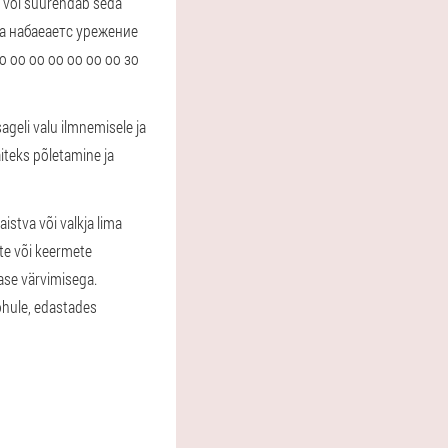
b või suurendab seda
Кога набаеаетс урежение
 оо оо оо оо оо оо зо
sageli valu ilmnemisele ja
iteks põletamine ja
istva või valkja lima
ete või keermete
lase värvimisega.
õhule, edastades