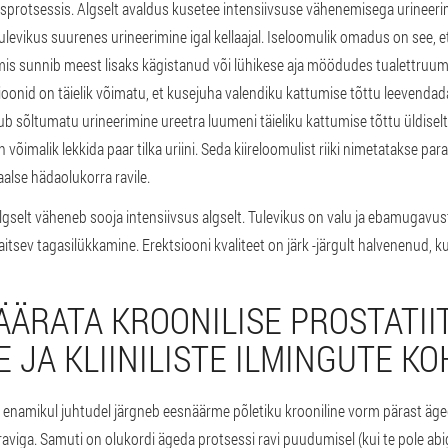
sprotsessis.
Algselt avaldus kusetee intensiivsuse vähenemisega urineerimi
levikus suurenes urineerimine igal kellaajal. Iseloomulik omadus on see, et
mis sunnib meest lisaks kägistanud või lühikese aja möödudes tualettruu
oonid on täielik võimatu, et kusejuha valendiku kattumise tõttu leevendada „
 sõltumatu urineerimine ureetra luumeni täieliku kattumise tõttu üldiselt
võimalik lekkida paar tilka uriini. Seda kiireloomulist riiki nimetatakse pa
alse hädaolukorra ravile.
gselt väheneb sooja intensiivsus algselt. Tulevikus on valu ja ebamugavu
tsev tagasilükkamine. Erektsiooni kvaliteet on järk -järgult halvenenud, ku
ÄÄRATA KROONILISE PROSTATIIT
 JA KLIINILISTE ILMINGUTE KO
t enamikul juhtudel järgneb eesnäärme põletiku krooniline vorm pärast ägeda
d raviga. Samuti on olukordi ägeda protsessi ravi puudumisel (kui te pole ab