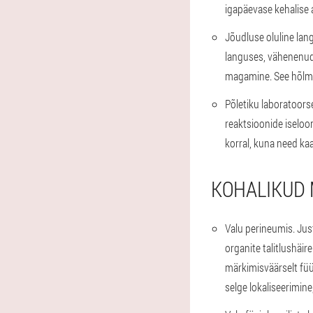
igapäevase kehalise 
Jõudluse oluline lan
languses, vähenenud
magamine. See hõlmab
Põletiku laboratoor
reaktsioonide iseloo
korral, kuna need ka
KOHALIKUD 
Valu perineumis.
Just
organite talitlushäi
märkimisväärselt füü
selge lokaliseerimine,