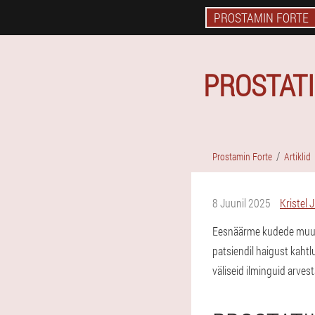
PROSTAMIN FORTE
PROSTATI
Prostamin Forte
Artiklid
8 Juunil 2025
Kristel 
Eesnäärme kudede muutust
patsiendil haigust kahtlu
väliseid ilminguid arves