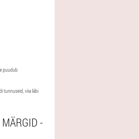
see puudub
i tunnuseid, viia läbi
 MÄRGID -