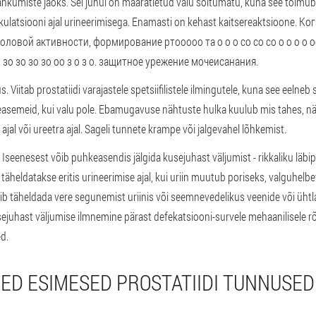
lahkumiste jaoks.
Sel juhul on määratletud valu sõltumatu, kuna see toimu
kulatsiooni ajal urineerimisega. Enamasti on kehast kaitsereaktsioone. 
ловой активности, формирование ртооооо та о о о со со со о о о о оо
о зо зо зо зо оо з о з о. защитное урежение мочеисанания.
s.
Viitab prostatiidi varajastele spetsiifilistele ilmingutele, kuna see eelneb 
easemeid, kui valu pole. Ebamugavuse nähtuste hulka kuulub mis tahes, nä
ajal või ureetra ajal. Sageli tunnete krampe või jalgevahel lõhkemist.
Iseenesest võib puhkeasendis jälgida kusejuhast väljumist - rikkaliku läbipa
täheldatakse eritis urineerimise ajal, kui uriin muutub poriseks, valguhelb
võib täheldada vere segunemist uriinis või seemnevedelikus veenide või üht
ejuhast väljumise ilmnemine pärast defekatsiooni-survele mehaanilisele r
d.
ISED ESIMESED PROSTATIIDI TUNNUSED