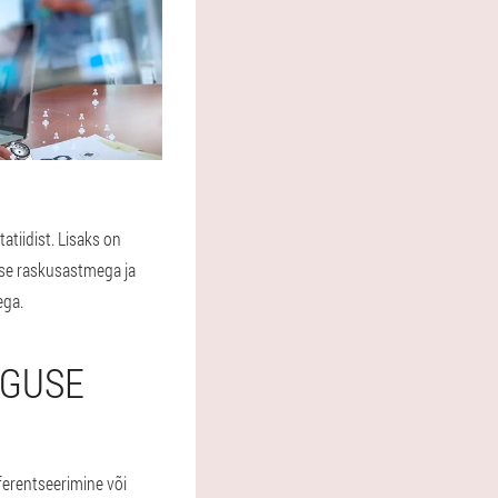
tiidist. Lisaks on
lse raskusastmega ja
ega.
IGUSE
ferentseerimine või