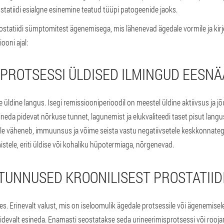
statiidi esialgne esinemine teatud tüüpi patogeenide jaoks.
prostatiidi sümptomitest ägenemisega, mis lähenevad ägedale vormile ja kirj
iooni ajal:
 PROTSESSI ÜLDISED ILMINGUD EESN
e üldine langus.
Isegi remissiooniperioodil on meestel üldine aktiivsus ja j
neda pidevat nõrkuse tunnet, lagunemist ja elukvaliteedi taset pisut lang
ele väheneb, immuunsus ja võime seista vastu negatiivsetele keskkonnategu
stele, eriti üldise või kohaliku hüpotermiaga, nõrgenevad.
TUNNUSED KROONILISEST PROSTATIID
es.
Erinevalt valust, mis on iseloomulik ägedale protsessile või ägenemisele
evalt esineda. Enamasti seostatakse seda urineerimisprotsessi või rooja