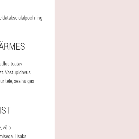
eldatakse ülalpool ning
ÄÄRMES
õudlus teatav
ust. Vastupidavus
ritele, sealhulgas
IST
, võib
misega. Lisaks