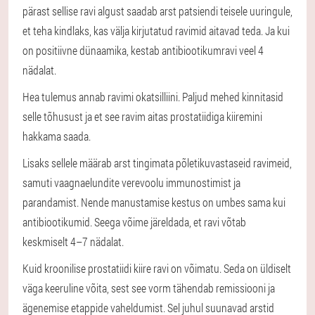
pärast sellise ravi algust saadab arst patsiendi teisele uuringule,
et teha kindlaks, kas välja kirjutatud ravimid aitavad teda. Ja kui
on positiivne dünaamika, kestab antibiootikumravi veel 4
nädalat.
Hea tulemus annab ravimi okatsilliini. Paljud mehed kinnitasid
selle tõhusust ja et see ravim aitas prostatiidiga kiiremini
hakkama saada.
Lisaks sellele määrab arst tingimata põletikuvastaseid ravimeid,
samuti vaagnaelundite verevoolu immunostimist ja
parandamist. Nende manustamise kestus on umbes sama kui
antibiootikumid. Seega võime järeldada, et ravi võtab
keskmiselt 4–7 nädalat.
Kuid kroonilise prostatiidi kiire ravi on võimatu. Seda on üldiselt
väga keeruline võita, sest see vorm tähendab remissiooni ja
ägenemise etappide vaheldumist. Sel juhul suunavad arstid