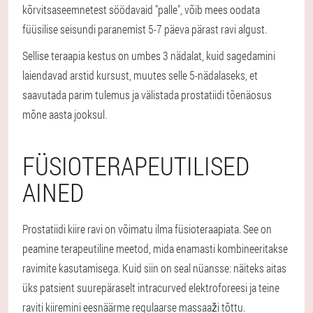
kõrvitsaseemnetest söödavaid "palle", võib mees oodata
füüsilise seisundi paranemist 5-7 päeva pärast ravi algust.
Sellise teraapia kestus on umbes 3 nädalat, kuid sagedamini
laiendavad arstid kursust, muutes selle 5-nädalaseks, et
saavutada parim tulemus ja välistada prostatiidi tõenäosus
mõne aasta jooksul.
FÜSIOTERAPEUTILISED
AINED
Prostatiidi kiire ravi on võimatu ilma füsioteraapiata. See on
peamine terapeutiline meetod, mida enamasti kombineeritakse
ravimite kasutamisega. Kuid siin on seal nüansse: näiteks aitas
üks patsient suurepäraselt intracurved elektroforeesi ja teine
raviti kiiremini eesnäärme regulaarse massaaži tõttu.