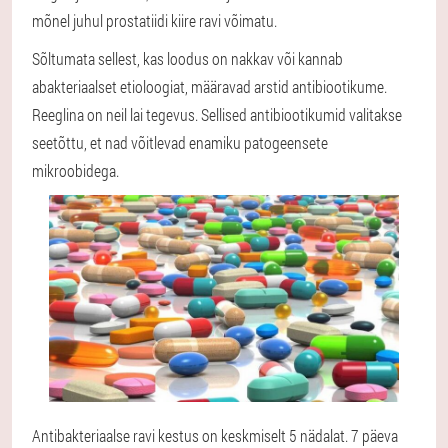
mõnel juhul prostatiidi kiire ravi võimatu.
Sõltumata sellest, kas loodus on nakkav või kannab
abakteriaalset etioloogiat, määravad arstid antibiootikume.
Reeglina on neil lai tegevus. Sellised antibiootikumid valitakse
seetõttu, et nad võitlevad enamiku patogeensete
mikroobidega.
Antibakteriaalse ravi kestus on keskmiselt 5 nädalat. 7 päeva