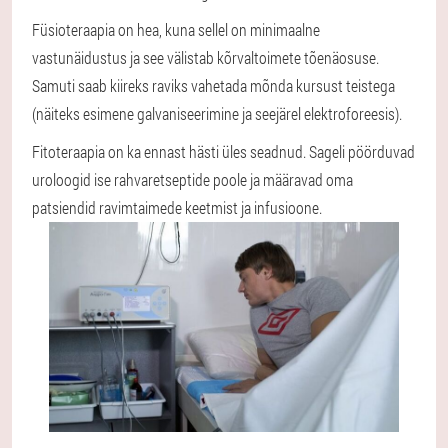
Füsioteraapia on hea, kuna sellel on minimaalne
vastunäidustus ja see välistab kõrvaltoimete tõenäosuse.
Samuti saab kiireks raviks vahetada mõnda kursust teistega
(näiteks esimene galvaniseerimine ja seejärel elektroforeesis).
Fitoteraapia on ka ennast hästi üles seadnud. Sageli pöörduvad
uroloogid ise rahvaretseptide poole ja määravad oma
patsiendid ravimtaimede keetmist ja infusioone.