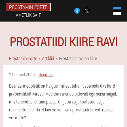
PROSTAMIN FORTE
AMETLIK SAIT
PROSTATIIDI KIIRE RAVI
Prostamin Forte
Artiklid
Prostatiidi ravi on kiire
21 Juunil 2025
Rasmus
Eesnäärmepõletik on haigus, millest tahan vabaneda üks kord
ja võimalikult kiiresti. Meditsiin areneb pidevalt ega seisa paigal,
mis tähendab, et tänapäeval on juba välja töötatud palju
ravimeetodeid. Nii et kas on võimalik prostatiiti kiiresti ravida
või mitte?