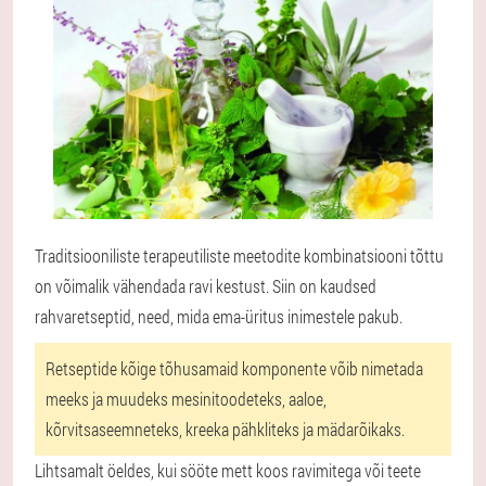
Traditsiooniliste terapeutiliste meetodite kombinatsiooni tõttu
on võimalik vähendada ravi kestust. Siin on kaudsed
rahvaretseptid, need, mida ema-üritus inimestele pakub.
Retseptide kõige tõhusamaid komponente võib nimetada
meeks ja muudeks mesinitoodeteks, aaloe,
kõrvitsaseemneteks, kreeka pähkliteks ja mädarõikaks.
Lihtsamalt öeldes, kui sööte mett koos ravimitega või teete