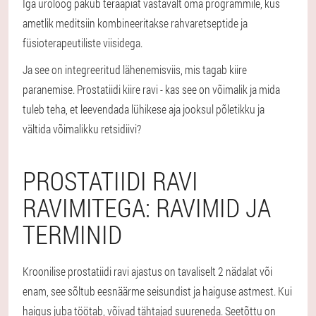
Iga uroloog pakub teraapiat vastavalt oma programmile, kus
ametlik meditsiin kombineeritakse rahvaretseptide ja
füsioterapeutiliste viisidega.
Ja see on integreeritud lähenemisviis, mis tagab kiire
paranemise. Prostatiidi kiire ravi - kas see on võimalik ja mida
tuleb teha, et leevendada lühikese aja jooksul põletikku ja
vältida võimalikku retsidiivi?
PROSTATIIDI RAVI
RAVIMITEGA: RAVIMID JA
TERMINID
Kroonilise prostatiidi ravi ajastus on tavaliselt 2 nädalat või
enam, see sõltub eesnäärme seisundist ja haiguse astmest. Kui
haigus juba töötab, võivad tähtajad suureneda. Seetõttu on