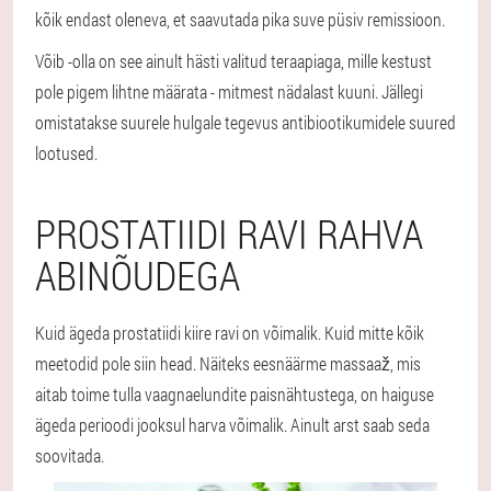
kõik endast oleneva, et saavutada pika suve püsiv remissioon.
Võib -olla on see ainult hästi valitud teraapiaga, mille kestust
pole pigem lihtne määrata - mitmest nädalast kuuni. Jällegi
omistatakse suurele hulgale tegevus antibiootikumidele suured
lootused.
PROSTATIIDI RAVI RAHVA
ABINÕUDEGA
Kuid ägeda prostatiidi kiire ravi on võimalik. Kuid mitte kõik
meetodid pole siin head. Näiteks eesnäärme massaaž, mis
aitab toime tulla vaagnaelundite paisnähtustega, on haiguse
ägeda perioodi jooksul harva võimalik. Ainult arst saab seda
soovitada.