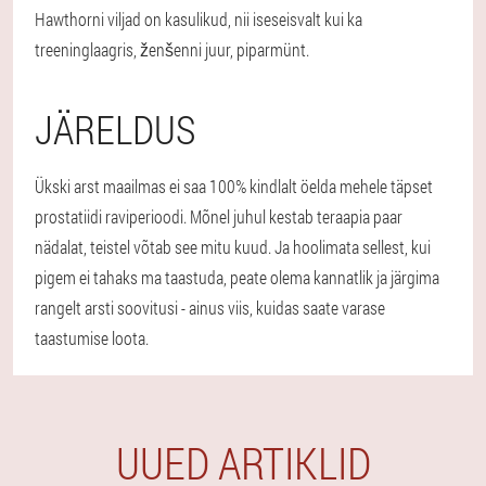
Hawthorni viljad on kasulikud, nii iseseisvalt kui ka
treeninglaagris, ženšenni juur, piparmünt.
JÄRELDUS
Ükski arst maailmas ei saa 100% kindlalt öelda mehele täpset
prostatiidi raviperioodi. Mõnel juhul kestab teraapia paar
nädalat, teistel võtab see mitu kuud. Ja hoolimata sellest, kui
pigem ei tahaks ma taastuda, peate olema kannatlik ja järgima
rangelt arsti soovitusi - ainus viis, kuidas saate varase
taastumise loota.
UUED ARTIKLID