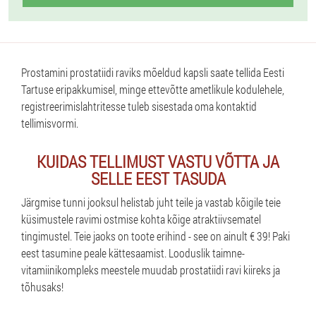
Prostamini prostatiidi raviks mõeldud kapsli saate tellida Eesti
Tartuse eripakkumisel, minge ettevõtte ametlikule kodulehele,
registreerimislahtritesse tuleb sisestada oma kontaktid
tellimisvormi.
KUIDAS TELLIMUST VASTU VÕTTA JA
SELLE EEST TASUDA
Järgmise tunni jooksul helistab juht teile ja vastab kõigile teie
küsimustele ravimi ostmise kohta kõige atraktiivsematel
tingimustel. Teie jaoks on toote erihind - see on ainult € 39! Paki
eest tasumine peale kättesaamist. Looduslik taimne-
vitamiinikompleks meestele muudab prostatiidi ravi kiireks ja
tõhusaks!