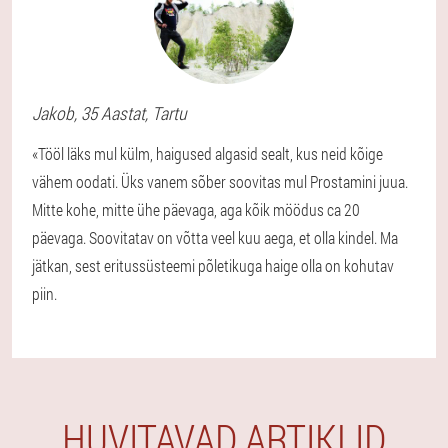
Jakob
, 35 Aastat,
Tartu
«Tööl läks mul külm, haigused algasid sealt, kus neid kõige
vähem oodati. Üks vanem sõber soovitas mul Prostamini juua.
Mitte kohe, mitte ühe päevaga, aga kõik möödus ca 20
päevaga. Soovitatav on võtta veel kuu aega, et olla kindel. Ma
jätkan, sest eritussüsteemi põletikuga haige olla on kohutav
piin.
HUVITAVAD ARTIKLID