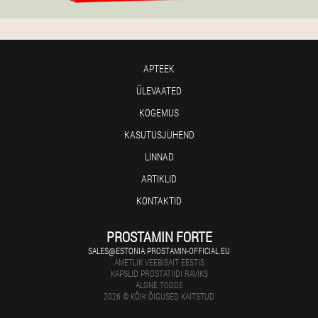
APTEEK
ÜLEVAATED
KOGEMUS
KASUTUSJUHEND
LINNAD
ARTIKLID
KONTAKTID
PROSTAMIN FORTE
SALES@ESTONIA.PROSTAMIN-OFFICIAL.EU
AMETLIK VEEBISAIT EESTIS
KAPSLID PROSTATIIDI RAVIKS
ALGNE TOODE
2026 © KÕIK ÕIGUSED KAITSTUD