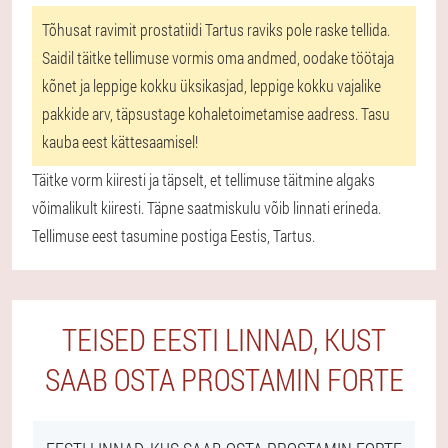
Tõhusat ravimit prostatiidi Tartus raviks pole raske tellida.
Saidil täitke tellimuse vormis oma andmed, oodake töötaja
kõnet ja leppige kokku üksikasjad, leppige kokku vajalike
pakkide arv, täpsustage kohaletoimetamise aadress. Tasu
kauba eest kättesaamisel!
Täitke vorm kiiresti ja täpselt, et tellimuse täitmine algaks
võimalikult kiiresti. Täpne saatmiskulu võib linnati erineda.
Tellimuse eest tasumine postiga Eestis, Tartus.
TEISED EESTI LINNAD, KUST
SAAB OSTA PROSTAMIN FORTE