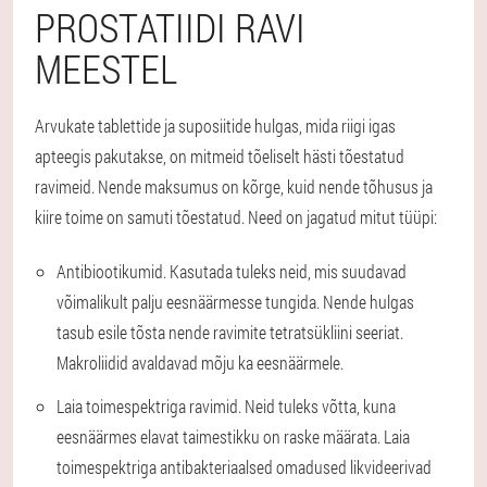
PROSTATIIDI RAVI
MEESTEL
Arvukate tablettide ja suposiitide hulgas, mida riigi igas
apteegis pakutakse, on mitmeid tõeliselt hästi tõestatud
ravimeid. Nende maksumus on kõrge, kuid nende tõhusus ja
kiire toime on samuti tõestatud. Need on jagatud mitut tüüpi:
Antibiootikumid. Kasutada tuleks neid, mis suudavad
võimalikult palju eesnäärmesse tungida. Nende hulgas
tasub esile tõsta nende ravimite tetratsükliini seeriat.
Makroliidid avaldavad mõju ka eesnäärmele.
Laia toimespektriga ravimid. Neid tuleks võtta, kuna
eesnäärmes elavat taimestikku on raske määrata. Laia
toimespektriga antibakteriaalsed omadused likvideerivad