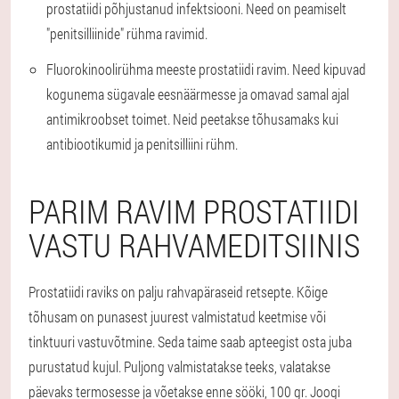
prostatiidi põhjustanud infektsiooni. Need on peamiselt
"penitsilliinide" rühma ravimid.
Fluorokinoolirühma meeste prostatiidi ravim. Need kipuvad
kogunema sügavale eesnäärmesse ja omavad samal ajal
antimikroobset toimet. Neid peetakse tõhusamaks kui
antibiootikumid ja penitsilliini rühm.
PARIM RAVIM PROSTATIIDI
VASTU RAHVAMEDITSIINIS
Prostatiidi raviks on palju rahvapäraseid retsepte. Kõige
tõhusam on punasest juurest valmistatud keetmise või
tinktuuri vastuvõtmine. Seda taime saab apteegist osta juba
purustatud kujul. Puljong valmistatakse teeks, valatakse
päevaks termosesse ja võetakse enne sööki, 100 gr. Joogi