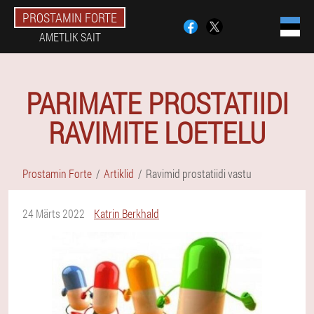
PROSTAMIN FORTE
AMETLIK SAIT
PARIMATE PROSTATIIDI
RAVIMITE LOETELU
Prostamin Forte
Artiklid
Ravimid prostatiidi vastu
24 Märts 2022
Katrin Berkhald