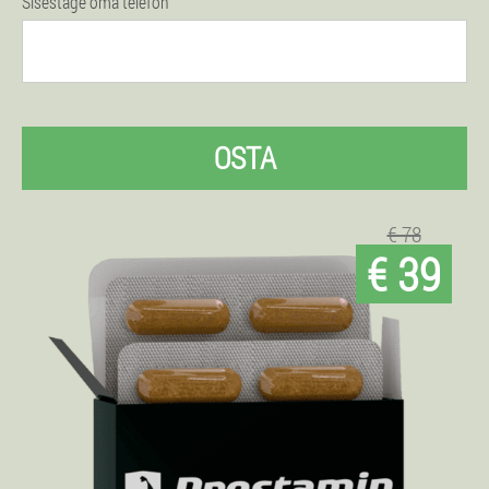
Sisestage oma telefon
OSTA
€ 78
€ 39