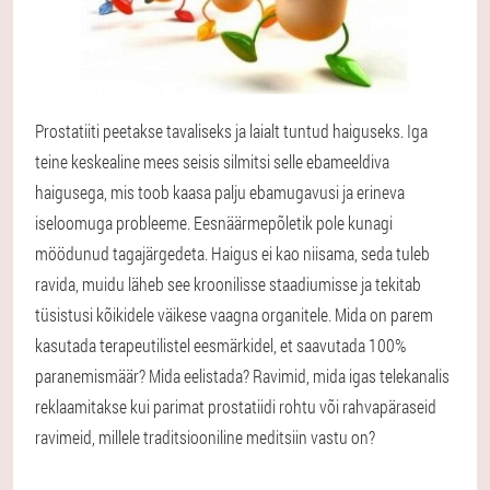
Prostatiiti peetakse tavaliseks ja laialt tuntud haiguseks. Iga
teine keskealine mees seisis silmitsi selle ebameeldiva
haigusega, mis toob kaasa palju ebamugavusi ja erineva
iseloomuga probleeme. Eesnäärmepõletik pole kunagi
möödunud tagajärgedeta. Haigus ei kao niisama, seda tuleb
ravida, muidu läheb see kroonilisse staadiumisse ja tekitab
tüsistusi kõikidele väikese vaagna organitele. Mida on parem
kasutada terapeutilistel eesmärkidel, et saavutada 100%
paranemismäär? Mida eelistada? Ravimid, mida igas telekanalis
reklaamitakse kui parimat prostatiidi rohtu või rahvapäraseid
ravimeid, millele traditsiooniline meditsiin vastu on?