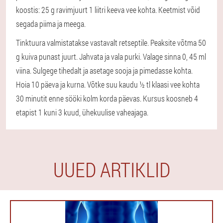
koostis: 25 g ravimjuurt 1 liitri keeva vee kohta. Keetmist võid
segada piima ja meega.
Tinktuura valmistatakse vastavalt retseptile. Peaksite võtma 50
g kuiva punast juurt. Jahvata ja vala purki. Valage sinna 0, 45 ml
viina. Sulgege tihedalt ja asetage sooja ja pimedasse kohta.
Hoia 10 päeva ja kurna. Võtke suu kaudu ½ tl klaasi vee kohta
30 minutit enne sööki kolm korda päevas. Kursus koosneb 4
etapist 1 kuni 3 kuud, ühekuulise vaheajaga.
UUED ARTIKLID