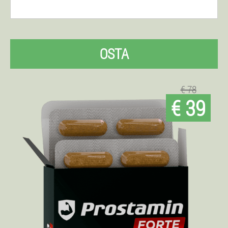
OSTA
€ 78
€ 39