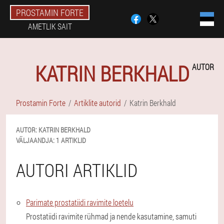
PROSTAMIN FORTE
AMETLIK SAIT
KATRIN BERKHALD
AUTOR
Prostamin Forte
Artiklite autorid
Katrin Berkhald
AUTOR:
KATRIN
BERKHALD
VÄLJAANDJA:
1 ARTIKLID
AUTORI ARTIKLID
Parimate prostatiidi ravimite loetelu
Prostatiidi ravimite rühmad ja nende kasutamine, samuti